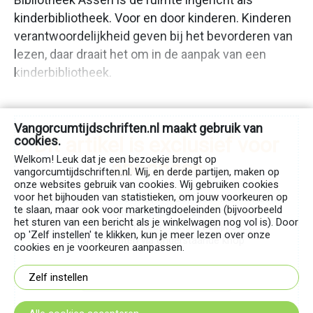
in
kinderbibliotheek. Voor en door kinderen. Kinderen
beeld
verantwoordelijkheid geven bij het bevorderen van
Nog
lezen, daar draait het om in de aanpak van een
meer
kinderbibliotheek.
taal!
MeerBoek
Rijke
Vangorcumtijdschriften.nl maakt gebruik van
teksten
Dit artikel is exclusief voor
cookies.
in
Welkom! Leuk dat je een bezoekje brengt op
abonnees
vangorcumtijdschriften.nl. Wij, en derde partijen, maken op
de
onze websites gebruik van cookies. Wij gebruiken cookies
praktijk
voor het bijhouden van statistieken, om jouw voorkeuren op
Dit is een premium artikel, om dit hele artikel te lezen
te slaan, maar ook voor marketingdoeleinden (bijvoorbeeld
MeerTaal
dient u
ingelogd
te zijn.
het sturen van een bericht als je winkelwagen nog vol is). Door
Heeft u nog geen abonnement bekijk onze
Doen
op 'Zelf instellen' te klikken, kun je meer lezen over onze
abonnementen via onderstaande knop
Bij
cookies en je voorkeuren aanpassen.
ons
Zelf instellen
Bekijk onze abonnementen
op
de