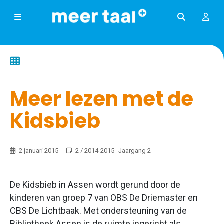
Alle
artikelen
Categorie
Meer lezen met de
Redactioneel
Kidsbieb
Artikelen
Taal
=
2 januari 2015
2 / 2014-2015
Jaargang 2
meer
Praktijkonderzoek
Meertalig
De Kidsbieb in Assen wordt gerund door de
Taaltalent
kinderen van groep 7 van OBS De Driemaster en
Column
CBS De Lichtbaak. Met ondersteuning van de
Taalonderwijs
Bibliotheek Assen is de ruimte ingericht als